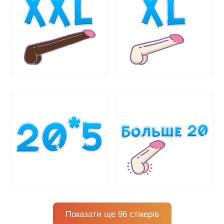
Показати ще 96 стікерів