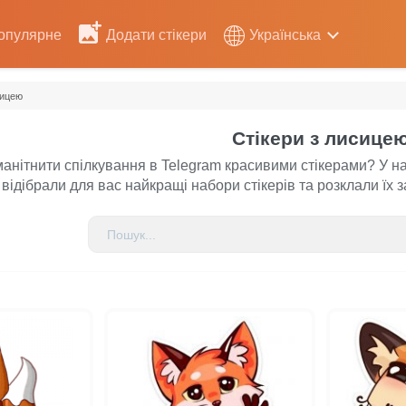
опулярне
Додати стікери
Українська
сицею
Стікери з лисице
анітнити спілкування в Telegram красивими стікерами? У на
відібрали для вас найкращі набори стікерів та розклали їх 