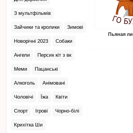
З мультфільмів
Зайчики та кролики
Зимові
Пьяная ли
Новорічні 2023
Собаки
Ангели
Персик кіт з вк
Меми
Пацанські
Алкоголь
Анімовані
Чоловічі
Їжа
Квіти
Спорт
Ігрові
Чорно-білі
Крихітка Ши