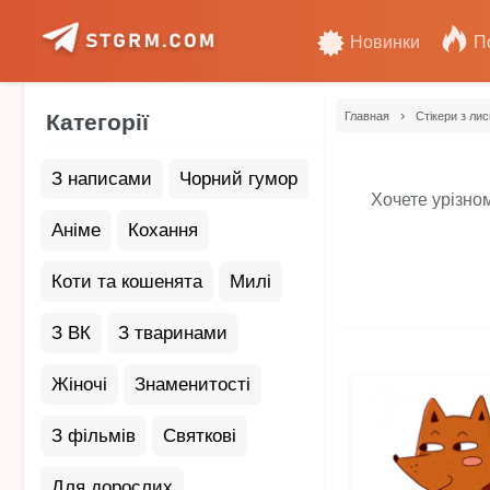
Новинки
П
›
Категорії
Главная
Стікери з ли
З написами
Чорний гумор
Хочете урізном
Аніме
Кохання
Коти та кошенята
Милі
З ВК
З тваринами
Жіночі
Знаменитості
З фільмів
Святкові
Для дорослих