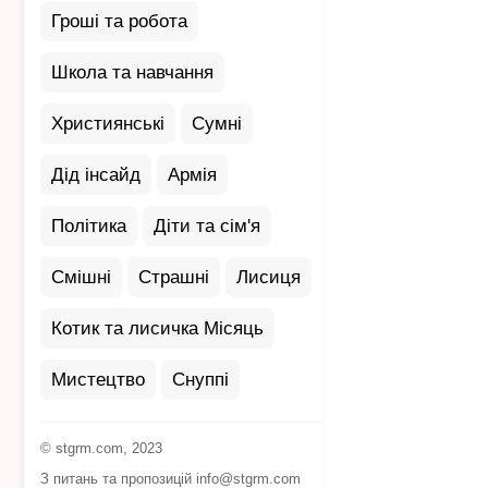
Гроші та робота
Школа та навчання
Християнські
Сумні
Дід інсайд
Армія
Політика
Діти та сім'я
Смішні
Страшні
Лисиця
Котик та лисичка Місяць
Мистецтво
Снуппі
© stgrm.com, 2023
З питань та пропозицій info@stgrm.com