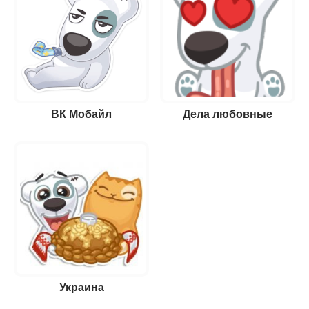
ВК Мобайл
Дела любовные
Украина