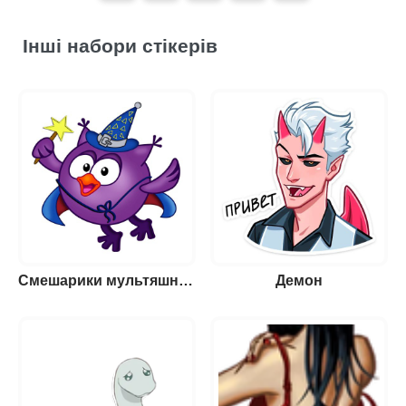
Інші набори стікерів
Смешарики мультяшные
Демон