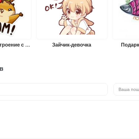
Новогоднее настроение с хомяком Сеней
Зайчик-девочка
Подарк
в