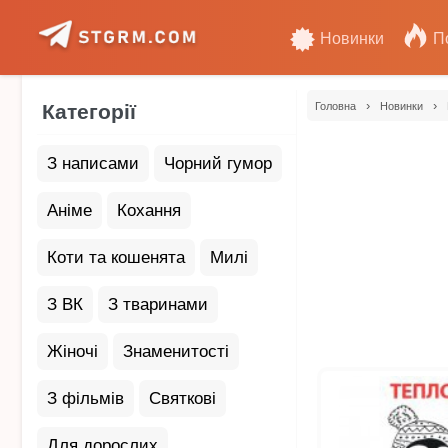
Новинки
П
›
›
Категорії
Головна
Новинки
З написами
Чорний гумор
Аніме
Кохання
Коти та кошенята
Милі
З ВК
З тваринами
Жіночі
Знаменитості
З фільмів
Святкові
Для дорослих