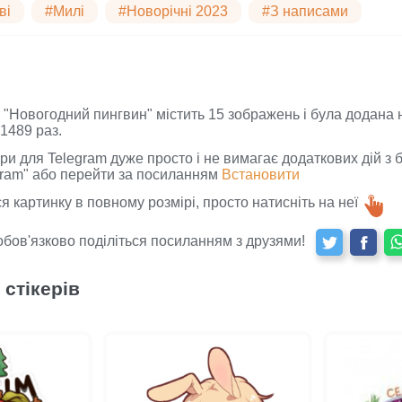
ві
#Милі
#Новорічні 2023
#З написами
в "Новогодний пингвин" містить 15 зображень і була додана 
1489 раз.
ри для Telegram дуже просто і не вимагає додаткових дій з 
gram" або перейти за посиланням
Встановити
 картинку в повному розмірі, просто натисніть на неї
обов'язково поділіться посиланням з друзями!
 стікерів