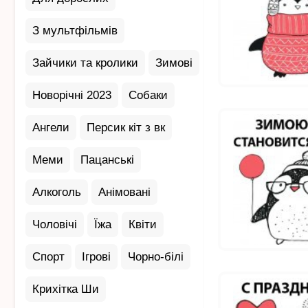
З мультфільмів
Зайчики та кролики
Зимові
Новорічні 2023
Собаки
Ангели
Персик кіт з вк
Меми
Пацанські
Алкоголь
Анімовані
Чоловічі
Їжа
Квіти
Спорт
Ігрові
Чорно-білі
Крихітка Ши