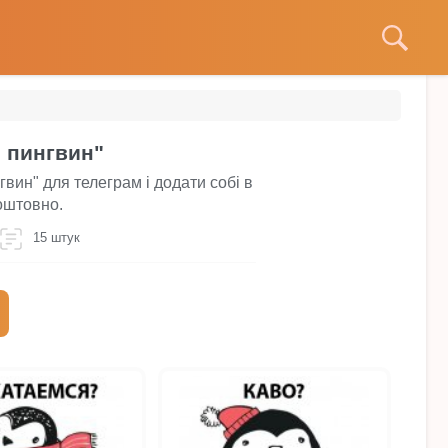
й пингвин"
вин" для телеграм і додати собі в
коштовно.
15 штук