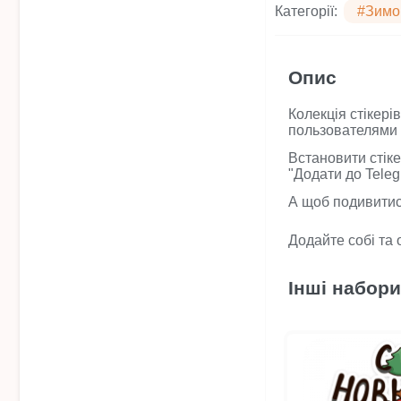
Категорії:
#Зимо
Опис
Колекція стікері
пользователями 
Встановити стіке
"Додати до Tele
А щоб подивитися
Додайте собі та 
Інші набори