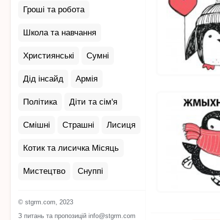
Гроші та робота
Школа та навчання
Християнські
Сумні
Дід інсайд
Армія
Політика
Діти та сім'я
Смішні
Страшні
Лисиця
Котик та лисичка Місяць
Мистецтво
Снуппі
© stgrm.com, 2023
З питань та пропозицій info@stgrm.com