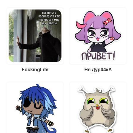
FockingLife
Ня.Дур04кА