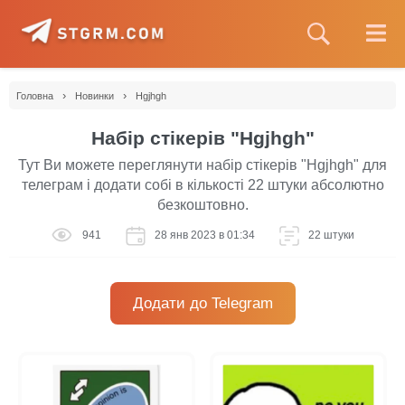
›
›
Головна
Новинки
Hgjhgh
Набір стікерів "Hgjhgh"
Тут Ви можете переглянути набір стікерів "Hgjhgh" для
телеграм і додати собі в кількості 22 штуки абсолютно
безкоштовно.
941
28 янв 2023 в 01:34
22 штуки
Додати до Telegram